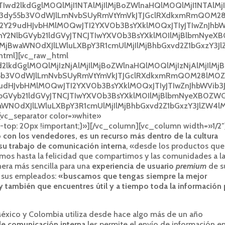
lJTIwd2lkdGglM0QlMjI1NTAlMjIlMjBoZWlnaHQlM0QlMjI1NTAlMjI
3dy55b3V0dWJlLmNvbSUyRmVtYmVkJTJGclRXdkxmRmQ0M2
Y29udHJvbHMlM0QwJTI2YXV0b3BsYXklM0QxJTIyJTIwZnJhbW
JhY2NlbGVyb21ldGVyJTNCJTIwYXV0b3BsYXklM0IlMjBlbmNyeX
MjBwaWN0dXJlLWluLXBpY3R1cmUlMjIlMjBhbGxvd2Z1bGxzY3J
tml][vc_raw_html
d2lkdGglM0QlMjIzNjAlMjIlMjBoZWlnaHQlM0QlMjIzNjAlMjIlMj
5b3V0dWJlLmNvbSUyRmVtYmVkJTJGclRXdkxmRmQ0M28lM0Z
dHJvbHMlM0QwJTI2YXV0b3BsYXklM0QxJTIyJTIwZnJhbWVib3
NlbGVyb21ldGVyJTNCJTIwYXV0b3BsYXklM0IlMjBlbmNyeXB0ZW
aWN0dXJlLWluLXBpY3R1cmUlMjIlMjBhbGxvd2Z1bGxzY3JlZW4
c_separator color=»white»
op: 20px !important;}»][/vc_column][vc_column width=»1/2″
 con los vendedores, es un recurso más dentro de la cultura
su trabajo de comunicación interna
, «desde los productos que
mos hasta la felicidad que compartimos y las comunidades a l
era más sencilla para una
experiencia de usuario
premium
de s
a sus empleados:
«buscamos que tengas siempre la mejor
 y también que encuentres útil y a tiempo toda la información 
éxico y Colombia utiliza desde hace algo más de un año
de comunicación interna
les permite el envío de información e