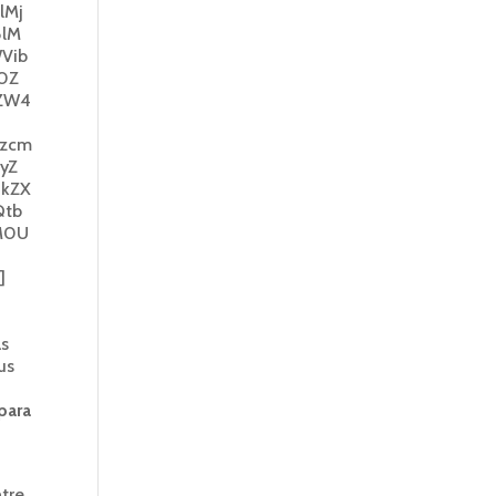
lMj
8lM
Vib
B0Z
lZW4
Bzcm
yZ
JkZX
Qtb
lM0U
]
as
us
para
ntre