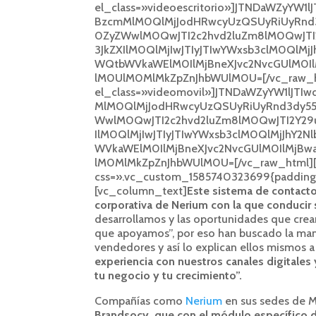
el_class=»videoescritorio»]JTNDaWZyYW1
BzcmMlM0QlMjJodHRwcyUzQSUyRiUyRnd
0ZyZWwlM0QwJTI2c2hvd2luZm8lM0QwJTI2
3JkZXIlM0QlMjIwJTIyJTIwYWxsb3clM0QlMj
WQtbWVkaWElM0IlMjBneXJvc2NvcGUlM0Il
lM0UlM0MlMkZpZnJhbWUlM0U=[/vc_raw_h
el_class=»videomovil»]JTNDaWZyYW1lJTIw
MlM0QlMjJodHRwcyUzQSUyRiUyRnd3dy5
WwlM0QwJTI2c2hvd2luZm8lM0QwJTI2Y29u
IlM0QlMjIwJTIyJTIwYWxsb3clM0QlMjJhY2
WVkaWElM0IlMjBneXJvc2NvcGUlM0IlMjBw
lM0MlMkZpZnJhbWUlM0U=[/vc_raw_html][v
css=».vc_custom_1585740323699{padding-t
[vc_column_text]
Este sistema de contacto
corporativa de Nerium con la que conducir 
desarrollamos y las oportunidades que crea
que apoyamos”, por eso han buscado la man
vendedores y así lo explican ellos mismos 
experiencia con nuestros canales digitales
tu negocio y tu crecimiento”.
Compañías como
Nerium
en sus sedes de M
Brandsocy, que con el módulo específico 