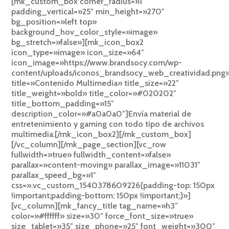
[mk_custom_box corner_radius=»1″
padding_vertical=»25″ min_height=»270″
bg_position=»left top»
background_hov_color_style=»image»
bg_stretch=»false»][mk_icon_box2
icon_type=»image» icon_size=»64″
icon_image=»https://www.brandsocy.com/wp-
content/uploads/iconos_brandsocy_web_creatividad.png
title=»Contenido Multimedia» title_size=»22″
title_weight=»bold» title_color=»#020202″
title_bottom_padding=»15″
description_color=»#a0a0a0″]Envía material de
entretenimiento y gaming con todo tipo de archivos
multimedia.[/mk_icon_box2][/mk_custom_box]
[/vc_column][/mk_page_section][vc_row
fullwidth=»true» fullwidth_content=»false»
parallax=»content-moving» parallax_image=»11031″
parallax_speed_bg=»1″
css=».vc_custom_1540378609226{padding-top: 150px
!important;padding-bottom: 150px !important;}»]
[vc_column][mk_fancy_title tag_name=»h3″
color=»#ffffff» size=»30″ force_font_size=»true»
size_tablet=»35″ size_phone=»25″ font_weight=»300″