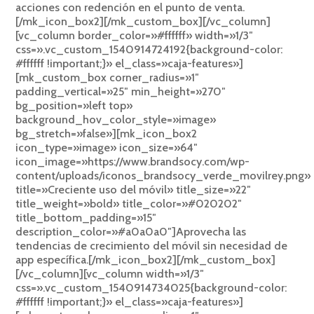
acciones con redención en el punto de venta.
[/mk_icon_box2][/mk_custom_box][/vc_column]
[vc_column border_color=»#ffffff» width=»1/3″
css=».vc_custom_1540914724192{background-color:
#ffffff !important;}» el_class=»caja-features»]
[mk_custom_box corner_radius=»1″
padding_vertical=»25″ min_height=»270″
bg_position=»left top»
background_hov_color_style=»image»
bg_stretch=»false»][mk_icon_box2
icon_type=»image» icon_size=»64″
icon_image=»https://www.brandsocy.com/wp-
content/uploads/iconos_brandsocy_verde_movilrey.png»
title=»Creciente uso del móvil» title_size=»22″
title_weight=»bold» title_color=»#020202″
title_bottom_padding=»15″
description_color=»#a0a0a0″]Aprovecha las
tendencias de crecimiento del móvil sin necesidad de
app específica.[/mk_icon_box2][/mk_custom_box]
[/vc_column][vc_column width=»1/3″
css=».vc_custom_1540914734025{background-color:
#ffffff !important;}» el_class=»caja-features»]