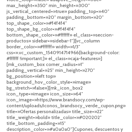
max_height=»350″ min_height=»300″
js_vertical_centered=»true» padding_top=»40″
padding_bottom=»20″ margin_bottom=»20″
top_shape_color=»#f4f4f4″
top_shape_bg_color=»#f4f4f4″
bottom_shape_color=»#ffffff» el_class=»seccion-
productos» sidebar=»sidebar-1″][vc_column
border_color=»#ffffff» width=»1/3″
css=».vc_custom_1540914714966{background-color:
#ffffff !important;}» el_class=»caja-features»]
[mk_custom_box corner_radius=»1″
padding_vertical=»25″ min_height=»270″
bg_position=»left top»
background_hov_color_style=»image»
bg_stretch=»false»][mk_icon_box2
icon_type=»image» icon_size=»64″
icon_image=»https://www.brandsocy.com/wp-
content/uploads/iconos_brandsocy_verde_cupon.png»
title=»Ofertas personalizadas» title_size=»22″
title_weight=»bold» title_color=»#020202″
title_bottom_padding=»15″
description_color=»#a0a0a0″]Cupones, descuentos y