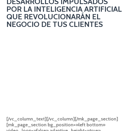
DESARROLLOS IMPULSADOS
POR LA INTELIGENCIA ARTIFICIAL
QUE REVOLUCIONARÁN EL
NEGOCIO DE TUS CLIENTES
Adapta tu negocio a una nueva manera de comunicar
desde una interfaz conocida para tus clientes:
Facebook, Twitter o WhatsApp mejorando la
experiencia de usuario:
Automatiza la distribución de contenido enriquecido
con información clave para el usuario mediante
notificaciones push y pull.
Mayor recurrencia de usuario y visibilidad de Marca.
Contenido targetizado y de alta calidad e interés para
el usuario: mayor engagement.
[/vc_column_text][/vc_column][/mk_page_section]
[mk_page_section bg_position=»left bottom»
video_loop=»false» adaptive_height=»true»