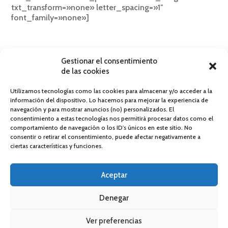
txt_transform=»none» letter_spacing=»1″
font_family=»none»]
Administra facilmente, desde una sola
plataforma, todas las redes y sistemas de
mensajería
Gestionar el consentimiento
de las cookies
[/mk_fancy_title][vc_single_image image=»11032″
img_size=»650×74″ alignment=»center»][/vc_column]
Utilizamos tecnologías como las cookies para almacenar y/o acceder a la
[/vc_row]
información del dispositivo. Lo hacemos para mejorar la experiencia de
navegación y para mostrar anuncios (no) personalizados. El
consentimiento a estas tecnologías nos permitirá procesar datos como el
comportamiento de navegación o los ID's únicos en este sitio. No
consentir o retirar el consentimiento, puede afectar negativamente a
ciertas características y funciones.
Powered by
DOG Social Intelligence
Política de privacidad
·
Política de cookies
Aceptar
Denegar
Ver preferencias