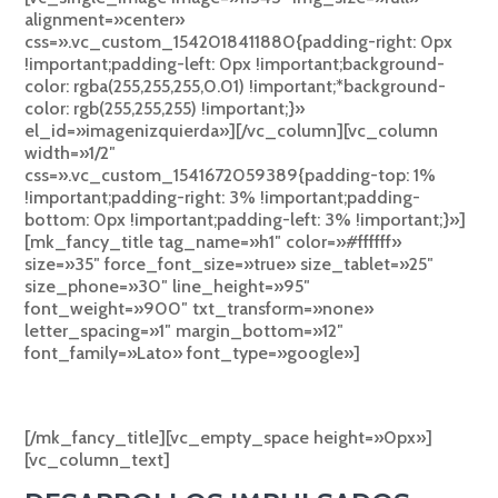
alignment=»center»
css=».vc_custom_1542018411880{padding-right: 0px
!important;padding-left: 0px !important;background-
color: rgba(255,255,255,0.01) !important;*background-
color: rgb(255,255,255) !important;}»
el_id=»imagenizquierda»][/vc_column][vc_column
width=»1/2″
css=».vc_custom_1541672059389{padding-top: 1%
!important;padding-right: 3% !important;padding-
bottom: 0px !important;padding-left: 3% !important;}»]
[mk_fancy_title tag_name=»h1″ color=»#ffffff»
size=»35″ force_font_size=»true» size_tablet=»25″
size_phone=»30″ line_height=»95″
font_weight=»900″ txt_transform=»none»
letter_spacing=»1″ margin_bottom=»12″
font_family=»Lato» font_type=»google»]
CHATBOTS
[/mk_fancy_title][vc_empty_space height=»0px»]
[vc_column_text]