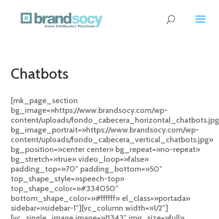
Chatbots
[mk_page_section
bg_image=»https://www.brandsocy.com/wp-
content/uploads/fondo_cabecera_horizontal_chatbots.jp
bg_image_portrait=»https://www.brandsocy.com/wp-
content/uploads/fondo_cabecera_vertical_chatbots.jpg»
bg_position=»center center» bg_repeat=»no-repeat»
bg_stretch=»true» video_loop=»false»
padding_top=»70″ padding_bottom=»50″
top_shape_style=»speech-top»
top_shape_color=»#334050″
bottom_shape_color=»#ffffff» el_class=»portada»
sidebar=»sidebar-1″][vc_column width=»1/2″]
[vc_single_image image=»11343″ img_size=»full»