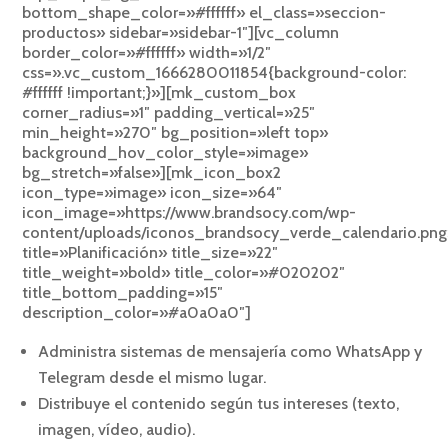
bottom_shape_color=»#ffffff» el_class=»seccion-
productos» sidebar=»sidebar-1″][vc_column
border_color=»#ffffff» width=»1/2″
css=».vc_custom_1666280011854{background-color:
#ffffff !important;}»][mk_custom_box
corner_radius=»1″ padding_vertical=»25″
min_height=»270″ bg_position=»left top»
background_hov_color_style=»image»
bg_stretch=»false»][mk_icon_box2
icon_type=»image» icon_size=»64″
icon_image=»https://www.brandsocy.com/wp-
content/uploads/iconos_brandsocy_verde_calendario.pn
title=»Planificación» title_size=»22″
title_weight=»bold» title_color=»#020202″
title_bottom_padding=»15″
description_color=»#a0a0a0″]
Administra sistemas de mensajería como WhatsApp y
Telegram desde el mismo lugar.
Distribuye el contenido según tus intereses (texto,
imagen, vídeo, audio).