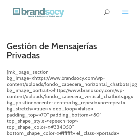
Gestión de Mensajerías
Privadas
[mk_page_section
bg_image=»https://www.brandsocy.com/wp-
content/uploads/fondo_cabecera_horizontal_chatbots.jp
bg_image_portrait=»https://www.brandsocy.com/wp-
content/uploads/fondo_cabecera_vertical_chatbots.jpg»
bg_position=»center center» bg_repeat=»no-repeat»
bg_stretch=»true» video_loop=»false»
padding_top=»70″ padding_bottom=»50″
top_shape_style=»speech-top»
top_shape_color=»#334050″
bottom_shape_color=»#ffffff» el_class=»portada»