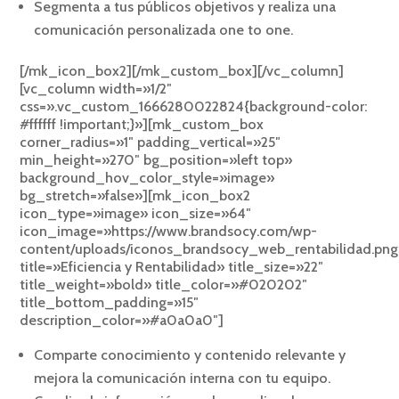
Segmenta a tus públicos objetivos y realiza una
comunicación personalizada one to one.
[/mk_icon_box2][/mk_custom_box][/vc_column]
[vc_column width=»1/2″
css=».vc_custom_1666280022824{background-color:
#ffffff !important;}»][mk_custom_box
corner_radius=»1″ padding_vertical=»25″
min_height=»270″ bg_position=»left top»
background_hov_color_style=»image»
bg_stretch=»false»][mk_icon_box2
icon_type=»image» icon_size=»64″
icon_image=»https://www.brandsocy.com/wp-
content/uploads/iconos_brandsocy_web_rentabilidad.pn
title=»Eficiencia y Rentabilidad» title_size=»22″
title_weight=»bold» title_color=»#020202″
title_bottom_padding=»15″
description_color=»#a0a0a0″]
Comparte conocimiento y contenido relevante y
mejora la comunicación interna con tu equipo.