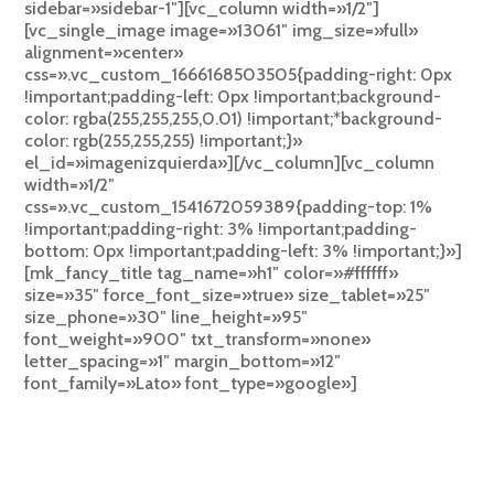
sidebar=»sidebar-1″][vc_column width=»1/2″]
[vc_single_image image=»13061″ img_size=»full»
alignment=»center»
css=».vc_custom_1666168503505{padding-right: 0px
!important;padding-left: 0px !important;background-
color: rgba(255,255,255,0.01) !important;*background-
color: rgb(255,255,255) !important;}»
el_id=»imagenizquierda»][/vc_column][vc_column
width=»1/2″
css=».vc_custom_1541672059389{padding-top: 1%
!important;padding-right: 3% !important;padding-
bottom: 0px !important;padding-left: 3% !important;}»]
[mk_fancy_title tag_name=»h1″ color=»#ffffff»
size=»35″ force_font_size=»true» size_tablet=»25″
size_phone=»30″ line_height=»95″
font_weight=»900″ txt_transform=»none»
letter_spacing=»1″ margin_bottom=»12″
font_family=»Lato» font_type=»google»]
GESTIÓN DE MENSAJERÍAS
PRIVADAS