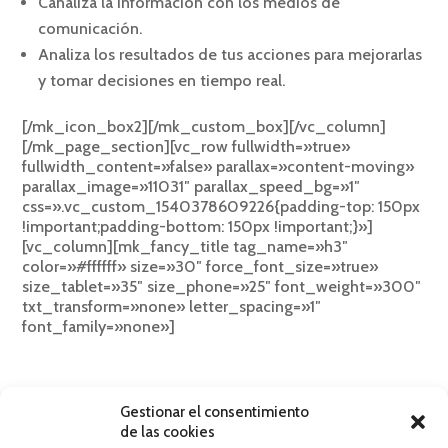
Canaliza la información con los medios de
comunicación.
Analiza los resultados de tus acciones para mejorarlas
y tomar decisiones en tiempo real.
[/mk_icon_box2][/mk_custom_box][/vc_column]
[/mk_page_section][vc_row fullwidth=»true»
fullwidth_content=»false» parallax=»content-moving»
parallax_image=»11031″ parallax_speed_bg=»1″
css=».vc_custom_1540378609226{padding-top: 150px
!important;padding-bottom: 150px !important;}»]
[vc_column][mk_fancy_title tag_name=»h3″
color=»#ffffff» size=»30″ force_font_size=»true»
size_tablet=»35″ size_phone=»25″ font_weight=»300″
txt_transform=»none» letter_spacing=»1″
font_family=»none»]
Administra facilmente, desde una sola
plataforma, todas las redes y sistemas de
mensajería
Gestionar el consentimiento
de las cookies
[/mk_fancy_title][vc_single_image image=»11032″