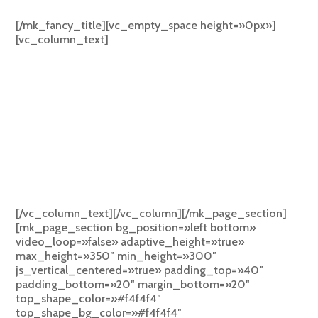
(WHATSAPP/TELEGRAM)
[/mk_fancy_title][vc_empty_space height=»0px»]
[vc_column_text]
Mejora la comunicación con tus empleados y medios
de comunicación.
Planifica y distribuye tus mensajes de WhatsApp y
Telegram.
Mejora la comunicación interna con tu equipo.
Canaliza la información con los medios de
comunicación a través de BrandSocy.
[/vc_column_text][/vc_column][/mk_page_section]
[mk_page_section bg_position=»left bottom»
video_loop=»false» adaptive_height=»true»
max_height=»350″ min_height=»300″
js_vertical_centered=»true» padding_top=»40″
padding_bottom=»20″ margin_bottom=»20″
top_shape_color=»#f4f4f4″
top_shape_bg_color=»#f4f4f4″