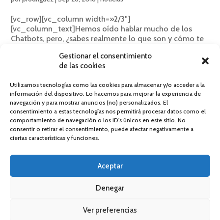
[vc_row][vc_column width=»2/3″]
[vc_column_text]Hemos oído hablar mucho de los
Chatbots, pero, ¿sabes realmente lo que son y cómo te
pueden ayudar a ti, y a tus clientes? Hace tiempo que
Gestionar el consentimiento
desarrollamos Chatbots, sistemas desarrollados con
de las cookies
Inteligencia Artificial...
Utilizamos tecnologías como las cookies para almacenar y/o acceder a la
información del dispositivo. Lo hacemos para mejorar la experiencia de
navegación y para mostrar anuncios (no) personalizados. El
consentimiento a estas tecnologías nos permitirá procesar datos como el
comportamiento de navegación o los ID's únicos en este sitio. No
consentir o retirar el consentimiento, puede afectar negativamente a
ciertas características y funciones.
Powered by
DOG Social Intelligence
Política de privacidad
·
Política de cookies
Aceptar
Denegar
Ver preferencias