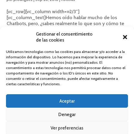
[vc_row][vc_column width=»2/3″]
[vc_column_text]Hemos oído hablar mucho de los
Chatbots, pero, ¿sabes realmente lo que son y cómo te
pueden ayudar a ti, y a tus clientes? Hace tiempo que
Gestionar el consentimiento
desarrollamos Chatbots, sistemas desarrollados con
de las cookies
Inteligencia Artificial...
Utilizamos tecnologías como las cookies para almacenar y/o acceder a la
información del dispositivo. Lo hacemos para mejorar la experiencia de
navegación y para mostrar anuncios (no) personalizados. El
consentimiento a estas tecnologías nos permitirá procesar datos como el
comportamiento de navegación o los ID's únicos en este sitio. No
consentir o retirar el consentimiento, puede afectar negativamente a
ciertas características y funciones.
Powered by
DOG Social Intelligence
Política de privacidad
·
Política de cookies
Aceptar
Denegar
Ver preferencias